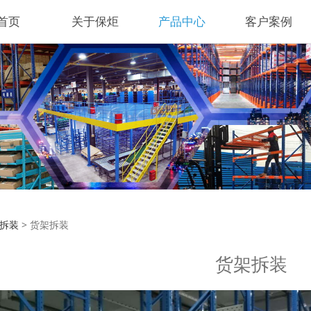
首页
关于保炬
产品中心
客户案例
拆装
拆装
>
货架拆装
货架拆装